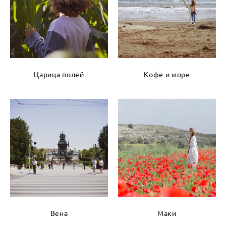
Царица полей
Кофе и море
Вена
Маки